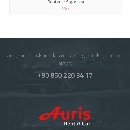
Rentacar Sigortası
Var
Araçlarımız hakkında daha detaylı bilgi almak için hemen
arayın.
+90 850 220 34 17