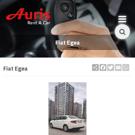
Fiat Egea
Share
Facebook
Twitter
Email
Wh
Fiat Egea